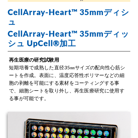
CellArray-Heart™ 35mmディシ
ュ
CellArray-Heart™ 35mmディッ
シュ UpCell®加工
再生医療の研究試験用
短期培養で成熟した直径35㎜サイズの配向性心筋シ
ートを作成。表面に、温度応答性ポリマーなどの細
胞の剥離を可能にする素材をコーティングする事
で、細胞シートを取り外し、再生医療研究に使用す
る事が可能です。