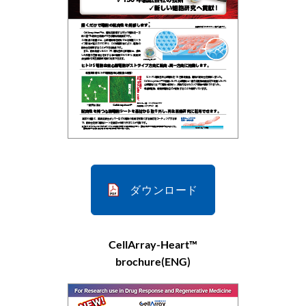
ダウンロード
CellArray-Heart™
brochure(ENG)