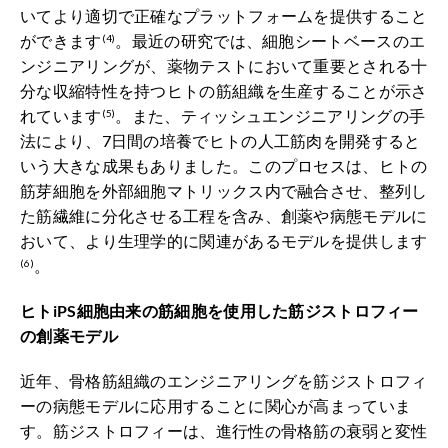
いてより適切で正確なプラットフォームを提供すること
ができます
。最近の研究では、細胞シートベースのエ
(4)
ンジニアリングが、薬物テストにおいて重要とされる十
分な収縮特性を持つヒトの筋組織を生産することが示さ
れています
。また、ティッシュエンジニアリングの手
(5)
法により、7日間の培養でヒトの人工筋肉を開発すると
いう大きな成果もありました。このプロセスは、ヒトの
筋芽細胞を外部細胞マトリックス内で融合させ、整列し
た筋繊維に分化させる工程を含み、創薬や病態モデルに
おいて、より生理学的に関連があるモデルを提供します
。
(6)
ヒトiPS細胞由来の筋細胞を使用した筋ジストロフィー
の創薬モデル
近年、骨格筋組織のエンジニアリングを筋ジストロフィ
ーの病態モデルに応用することに関心が高まっていま
す。筋ジストロフィーは、進行性の骨格筋の衰弱と変性