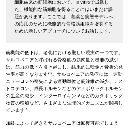
細胞由来の筋細胞において、In vitroで成熟し
た、機能的な筋細胞を得ることにはいまだに課
題があります。ここでは、創薬と病態モデルへ
の応用のために機能的な骨格筋組織を培養する
ための新しいアプローチについてお話します。
筋機能の低下は、老化における厳しい現実の一つです。
サルコペニアと呼ばれる骨格筋の筋肉量と機能の減少
は、筋力の低下を引き起こし、結果的に転倒と骨折の発
生率が高くなります
。サルコペニアの発症には、運動
(1)
ニューロンの喪失による運動単位と筋線維の減少、テス
トステロン、成長ホルモンなどのアナボリックホルモン
の生産の減少、インターロイキン-6などのカタボリック
物質の増加など、さまざまな生理的メカニズムが関与し
ています
。
(2)
加齢によって起きるサルコペニアは回復可能でしょう