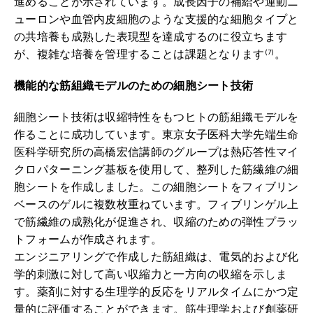
進めることが示されています。成長因子の補給や運動ニ
ューロンや血管内皮細胞のような支援的な細胞タイプと
の共培養も成熟した表現型を達成するのに役立ちます
が、複雑な培養を管理することは課題となります
。
(7)
機能的な筋組織モデルのための細胞シート技術
細胞シート技術は収縮特性をもつヒトの筋組織モデルを
作ることに成功しています。東京女子医科大学先端生命
医科学研究所の高橋宏信講師のグループは熱応答性マイ
クロパターニング基板を使用して、整列した筋繊維の細
胞シートを作成しました。この細胞シートをフィブリン
ベースのゲルに複数枚重ねています。フィブリンゲル上
で筋繊維の成熟化が促進され、収縮のための弾性プラッ
トフォームが作成されます。
エンジニアリングで作成した筋組織は、電気的および化
学的刺激に対して高い収縮力と一方向の収縮を示しま
す。薬剤に対する生理学的反応をリアルタイムにかつ定
量的に評価することができます。筋生理学および創薬研