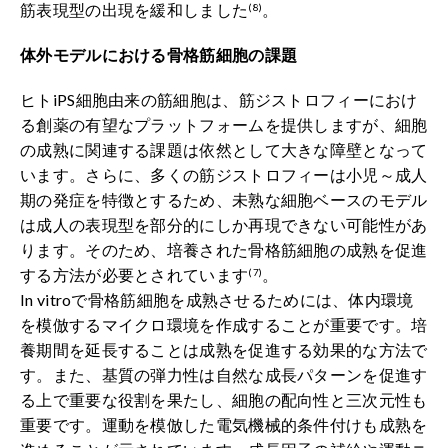
筋表現型の出現を緩和しました
。
(8)
体外モデルにおける骨格筋細胞の課題
ヒトiPS細胞由来の筋細胞は、筋ジストロフィーにおけ
る創薬の有望なプラットフォームを提供しますが、細胞
の成熟に関連する課題は依然として大きな障壁となって
います。さらに、多くの筋ジストロフィーは小児～成人
期の発症を特徴とするため、未熟な細胞ベースのモデル
は成人の表現型を部分的にしか再現できない可能性があ
ります。そのため、培養された骨格筋細胞の成熟を促進
する方法が必要とされています
。
(7)
In vitroで骨格筋細胞を成熟させるためには、体内環境
を模倣するマイクロ環境を作成することが重要です。培
養期間を延長することは成熟を促進する効果的な方法で
す。また、基質の弾力性は自然な成長パターンを促進す
る上で重要な役割を果たし、細胞の配向性と三次元性も
重要です。運動を模倣した電気機械的条件付けも成熟を