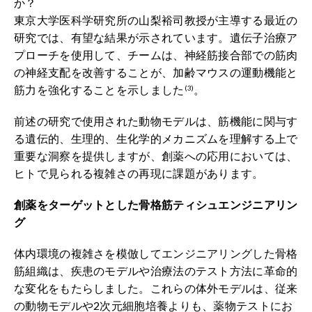
か？
東京大学医科学研究所の山梨裕司教授が主導する最近の
研究では、有望な結果が示されています。遺伝子治療ア
プローチを使用して、チームは、神経筋接合部での筋肉
の神経支配を改善することが、加齢マウスの運動機能と
筋力を強化することを示しました
。
(3)
前述の研究で使用された動物モデルは、筋機能に関与す
る遺伝的、生理的、生化学的メカニズムを理解する上で
重要な洞察を提供しますが、創薬への応用においては、
ヒトで見られる複雑さの再現に課題があります。
創薬をターゲットとした骨格筋ティシュエンジニアリン
グ
体内環境の複雑さを模倣してエンジニアリングした骨格
筋組織は、疾患のモデルや治療法のテスト方法に革命的
な変化をもたらしました。これらの体外モデルは、従来
の動物モデルや2次元細胞培養よりも、薬物テストにお