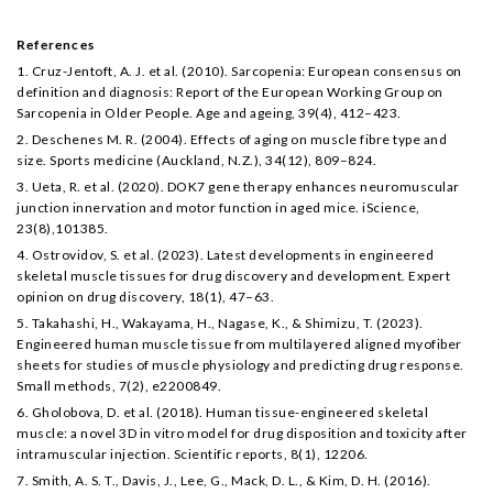
References
1. Cruz-Jentoft, A. J. et al. (2010). Sarcopenia: European consensus on
definition and diagnosis: Report of the European Working Group on
Sarcopenia in Older People. Age and ageing, 39(4), 412–423.
2. Deschenes M. R. (2004). Effects of aging on muscle fibre type and
size. Sports medicine (Auckland, N.Z.), 34(12), 809–824.
3. Ueta, R. et al. (2020). DOK7 gene therapy enhances neuromuscular
junction innervation and motor function in aged mice. iScience,
23(8),101385.
4. Ostrovidov, S. et al. (2023). Latest developments in engineered
skeletal muscle tissues for drug discovery and development. Expert
opinion on drug discovery, 18(1), 47–63.
5. Takahashi, H., Wakayama, H., Nagase, K., & Shimizu, T. (2023).
Engineered human muscle tissue from multilayered aligned myofiber
sheets for studies of muscle physiology and predicting drug response.
Small methods, 7(2), e2200849.
6. Gholobova, D. et al. (2018). Human tissue-engineered skeletal
muscle: a novel 3D in vitro model for drug disposition and toxicity after
intramuscular injection. Scientific reports, 8(1), 12206.
7. Smith, A. S. T., Davis, J., Lee, G., Mack, D. L., & Kim, D. H. (2016).