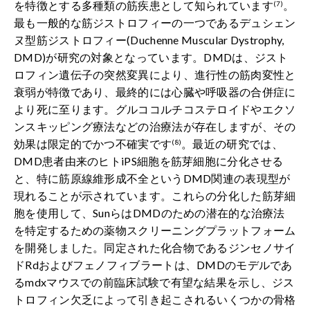
を特徴とする多種類の筋疾患として知られています
。
(7)
最も一般的な筋ジストロフィーの一つであるデュシェン
ヌ型筋ジストロフィー(Duchenne Muscular Dystrophy,
DMD)が研究の対象となっています。DMDは、ジスト
ロフィン遺伝子の突然変異により、進行性の筋肉変性と
衰弱が特徴であり、最終的には心臓や呼吸器の合併症に
より死に至ります。グルココルチコステロイドやエクソ
ンスキッピング療法などの治療法が存在しますが、その
効果は限定的でかつ不確実です
。最近の研究では、
(8)
DMD患者由来のヒトiPS細胞を筋芽細胞に分化させる
と、特に筋原線維形成不全というDMD関連の表現型が
現れることが示されています。これらの分化した筋芽細
胞を使用して、SunらはDMDのための潜在的な治療法
を特定するための薬物スクリーニングプラットフォーム
を開発しました。同定された化合物であるジンセノサイ
ドRdおよびフェノフィブラートは、DMDのモデルであ
るmdxマウスでの前臨床試験で有望な結果を示し、ジス
トロフィン欠乏によって引き起こされるいくつかの骨格